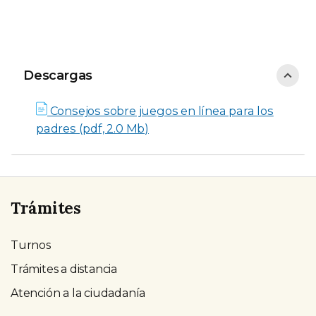
Descargas
Descargas
Consejos sobre juegos en línea para los
padres (pdf, 2.0 Mb)
Trámites
Turnos
Trámites a distancia
Atención a la ciudadanía