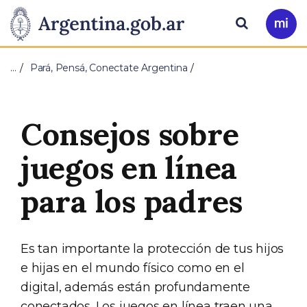
Pasar al contenido principal
Presidencia
Buscar
Ir
a
de
Mi
…
Pará, Pensá, Conectate Argentina
Arg
la
Nación
Consejos sobre
juegos en línea
para los padres
Es tan importante la protección de tus hijos
e hijas en el mundo físico como en el
digital, además están profundamente
conectados. Los juegos en línea traen una