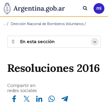
Pasar al contenido principal
Presidencia
Buscar
Ir
a
de
Mi
…
Dirección Nacional de Bomberos Voluntarios
Arg
la
Nación
En esta sección
Resoluciones 2016
Compartir en
redes sociales
Compartir en Facebook
Compartir en Twitter
Compartir en Linkedin
Compartir en Whatsapp
Compartir en Telegram