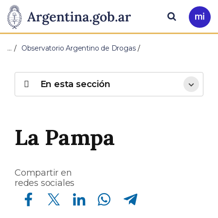
Pasar al contenido principal
Presidencia
Buscar
Ir
a
de
Mi
…
Observatorio Argentino de Drogas
Arg
la
Nación
En esta sección
La Pampa
Compartir en
redes sociales
Compartir en Facebook
Compartir en Twitter
Compartir en Linkedin
Compartir en Whatsapp
Compartir en Telegram