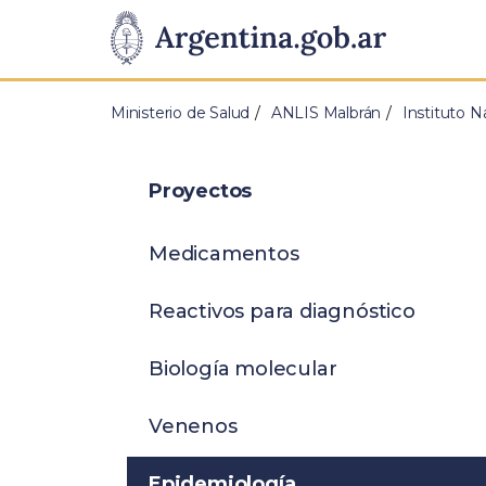
Pasar al contenido principal
Presidencia
de
Ministerio de Salud
ANLIS Malbrán
Instituto N
la
Nación
Proyectos
Medicamentos
Reactivos para diagnóstico
Biología molecular
Venenos
Epidemiología