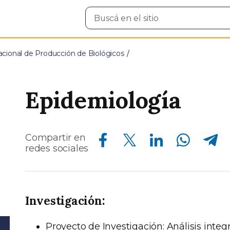
Buscar
en
el
sitio
acional de Producción de Biológicos
Epidemiología
Compartir en Facebook
Compartir en Twitter
Compartir en Linkedin
Compartir en Whatsapp
Compartir en Telegram
Compartir en
redes sociales
Investigación:
Proyecto de Investigación: Análisis int