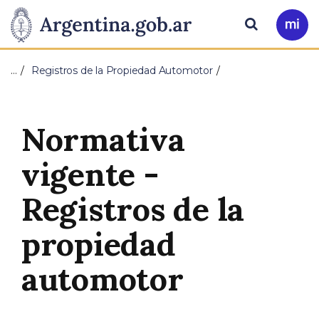
Pasar al contenido principal
Presidencia
Buscar
Ir
a
de
Mi
…
Registros de la Propiedad Automotor
Arg
la
Nación
Normativa
vigente -
Registros de la
propiedad
automotor