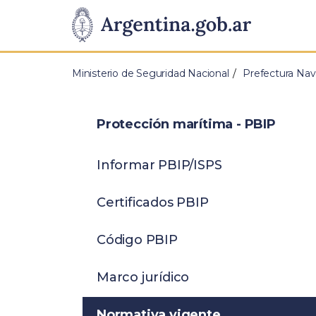
Pasar al contenido principal
Presidencia
de
Ministerio de Seguridad Nacional
Prefectura Nav
la
Nación
Protección marítima - PBIP
Informar PBIP/ISPS
Certificados PBIP
Código PBIP
Marco jurídico
Normativa vigente