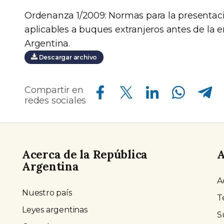
Ordenanza 1/2009: Normas para la presentaci
aplicables a buques extranjeros antes de la 
Argentina.
Descargar archivo
Compartir en Facebook
Compartir en Twitter
Compartir en Linkedin
Compartir en Whatsapp
Compartir en Telegram
Compartir en
redes sociales
Acerca de la República
A
Argentina
A
Nuestro país
T
Leyes argentinas
S