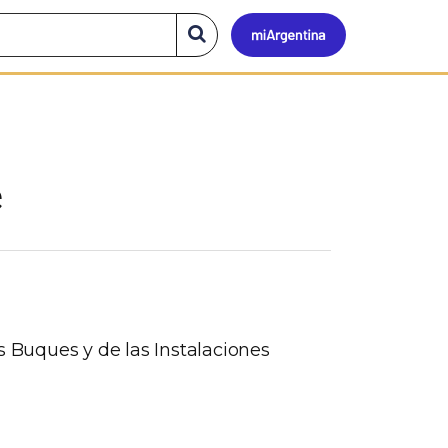
Mi
Buscar
en
el
Argen
sitio
e
s Buques y de las Instalaciones