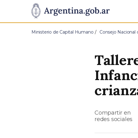
Pasar al contenido principal
Presidencia
de
Ministerio de Capital Humano
Consejo Nacional d
la
Nación
Taller
Infanc
crianz
Compartir en
redes sociales