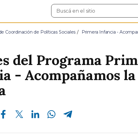
Buscar
en
el
sitio
e Coordinación de Políticas Sociales
Primera Infancia - Acompa
es del Programa Pri
ia - Acompañamos la
a
Compartir en Facebook
Compartir en Twitter
Compartir en Linkedin
Compartir en Whatsapp
Compartir en Telegram