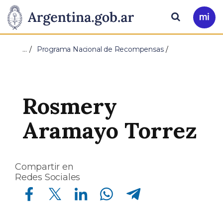
Pasar al contenido principal
Presidencia
Buscar
Ir
a
de
Mi
…
Programa Nacional de Recompensas
Arg
la
Nación
Rosmery
Aramayo Torrez
Compartir en
Redes Sociales
Compartir en Facebook
Compartir en Twitter
Compartir en Linkedin
Compartir en Whatsapp
Compartir en Telegram