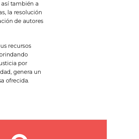
 así también a
s, la resolución
cación de autores
sus recursos
, brindando
sticia por
idad, genera un
a ofrecida.