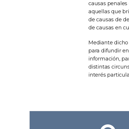
causas penales 
aquellas que br
de causas de del
de causas en cur
Mediante dicho 
para difundir en
información, par
distintas circu
interés particul