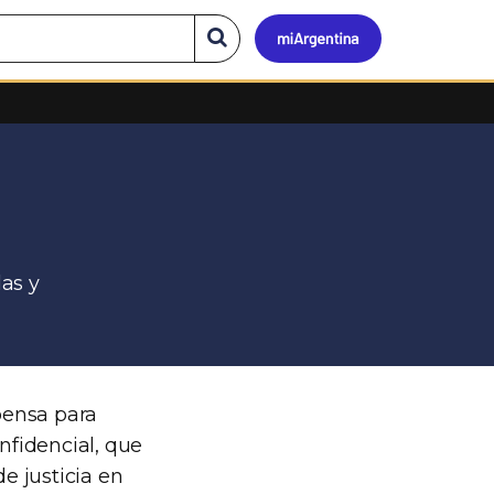
Mi
Buscar
en
el
Argen
sitio
as y
ensa para
nfidencial, que
e justicia en