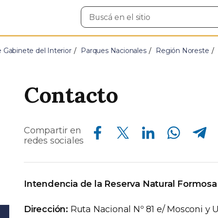
Buscar
en
el
sitio
e Gabinete del Interior
Parques Nacionales
Región Noreste
Contacto
Compartir en Facebook
Compartir en Twitter
Compartir en Linkedin
Compartir en Whatsapp
Compartir en Telegram
Compartir en
redes sociales
Intendencia de la Reserva Natural Formosa
Dirección:
Ruta Nacional Nº 81 e/ Mosconi y U