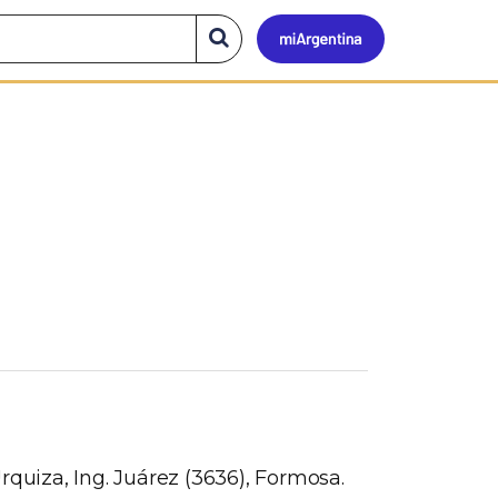
Mi
Buscar
en
el
Argen
sitio
rquiza, Ing. Juárez (3636), Formosa.