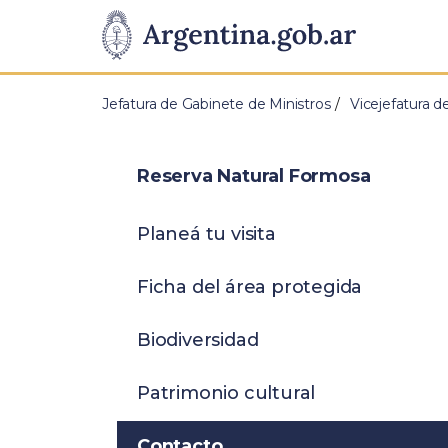
Pasar al contenido principal
Presidencia
de
Jefatura de Gabinete de Ministros
Vicejefatura d
la
Nación
Reserva Natural Formosa
Planeá tu visita
Ficha del área protegida
Biodiversidad
Patrimonio cultural
Contacto