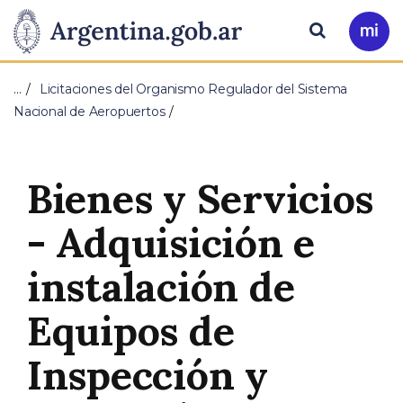
Pasar al contenido principal
Presidencia
Buscar
Ir
a
de
Mi
…
Licitaciones del Organismo Regulador del Sistema
Arg
la
Nacional de Aeropuertos
Nación
Bienes y Servicios
- Adquisición e
instalación de
Equipos de
Inspección y