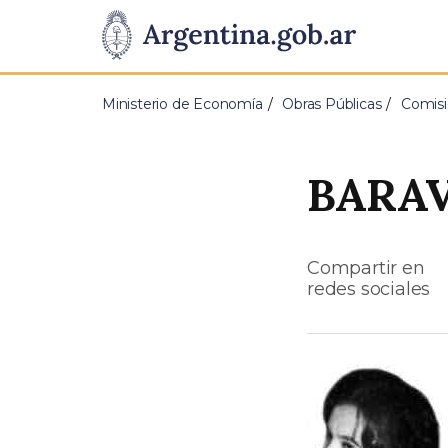
Pasar al contenido principal
Presidencia
de
Ministerio de Economía
Obras Públicas
Comisi
la
Nación
BARAV
Compartir en
redes sociales