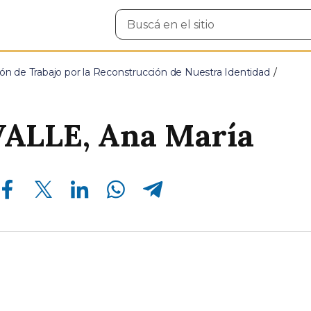
Buscar
en
el
sitio
ón de Trabajo por la Reconstrucción de Nuestra Identidad
ALLE, Ana María
Compartir en Facebook
Compartir en Twitter
Compartir en Linkedin
Compartir en Whatsapp
Compartir en Telegram