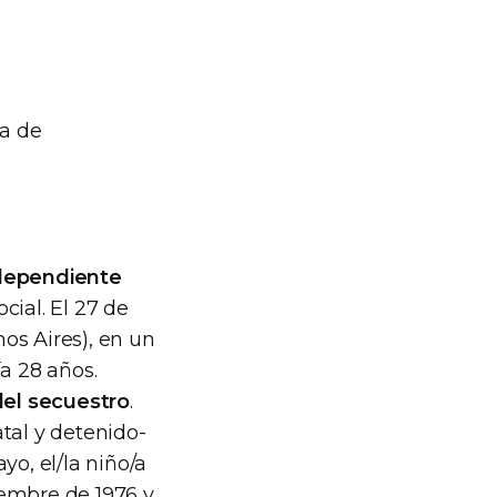
a de
 dependiente
cial. El 27 de
os Aires), en un
ía 28 años.
el secuestro
.
tal y detenido-
o, el/la niño/a
iembre de 1976 y