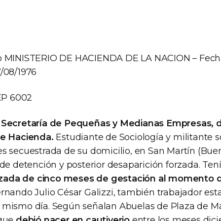
jo MINISTERIO DE HACIENDA DE LA NACION – Fech
7/08/1976
EP 6002
a Secretaría de Pequeñas y Medianas Empresas,
de Hacienda.
Estudiante de Sociología y militante so
es secuestrada de su domicilio, en San Martín (Buen
 de detención y posterior desaparición forzada. Ten
zada de cinco meses de gestación al momento d
rnando Julio César Galizzi, también trabajador esta
 mismo día. Según señalan Abuelas de Plaza de May
 que
debió nacer en cautiverio
entre los meses dic