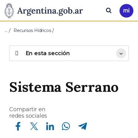
Pasar al contenido principal
Presidencia
Buscar
Ir
a
de
Mi
…
Recursos Hídricos
Arg
la
Nación
En esta sección
Sistema Serrano
Compartir en
redes sociales
Compartir en Facebook
Compartir en Twitter
Compartir en Linkedin
Compartir en Whatsapp
Compartir en Telegram