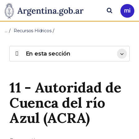
Pasar al contenido principal
Presidencia
Buscar
Ir
a
de
Mi
…
Recursos Hídricos
Arg
la
Nación
En esta sección
11 - Autoridad de
Cuenca del río
Azul (ACRA)