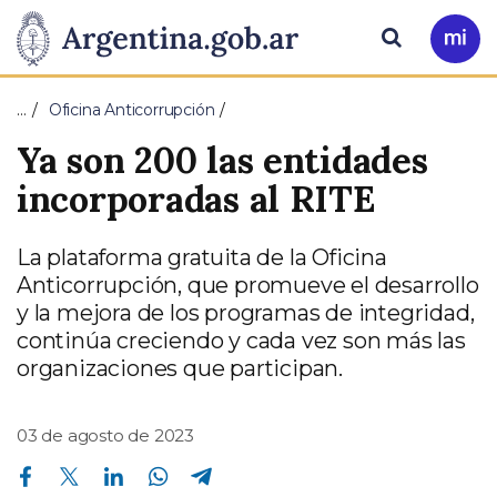
Pasar al contenido principal
Presidencia
Buscar
Ir
a
de
Mi
…
Oficina Anticorrupción
Arg
la
Ya son 200 las entidades
Nación
incorporadas al RITE
La plataforma gratuita de la Oficina
Anticorrupción, que promueve el desarrollo
y la mejora de los programas de integridad,
continúa creciendo y cada vez son más las
organizaciones que participan.
03 de agosto de 2023
Compartir en Facebook
Compartir en Twitter
Compartir en Linkedin
Compartir en Whatsapp
Compartir en Telegram