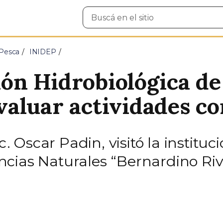
Buscar
en
el
sitio
 Pesca
INIDEP
ción Hidrobiológica d
aluar actividades co
ic. Oscar Padin, visitó la instit
cias Naturales “Bernardino Riv