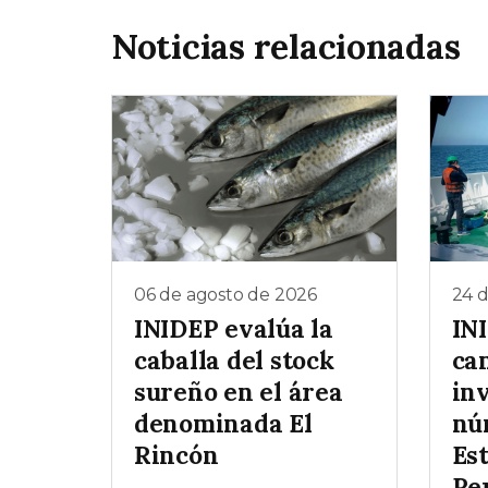
Noticias relacionadas
06 de agosto de 2026
24 d
INIDEP evalúa la
INI
caballa del stock
ca
sureño en el área
in
denominada El
nú
Rincón
Es
Pe