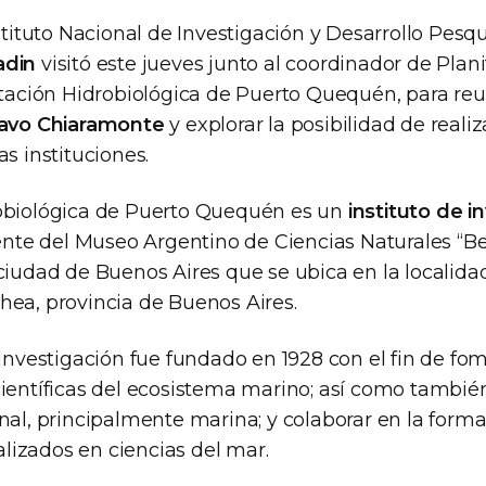
nstituto Nacional de Investigación y Desarrollo Pesq
adin
visitó este jueves junto al coordinador de Plani
Estación Hidrobiológica de Puerto Quequén, para reu
tavo Chiaramonte
y explorar la posibilidad de reali
as instituciones.
obiológica de Puerto Quequén es un
instituto de i
nte del Museo Argentino de Ciencias Naturales “B
 ciudad de Buenos Aires que se ubica en la localid
hea, provincia de Buenos Aires.
 investigación fue fundado en 1928 con el fin de fo
científicas del ecosistema marino; así como tambié
nal, principalmente marina; y colaborar en la form
izados en ciencias del mar.