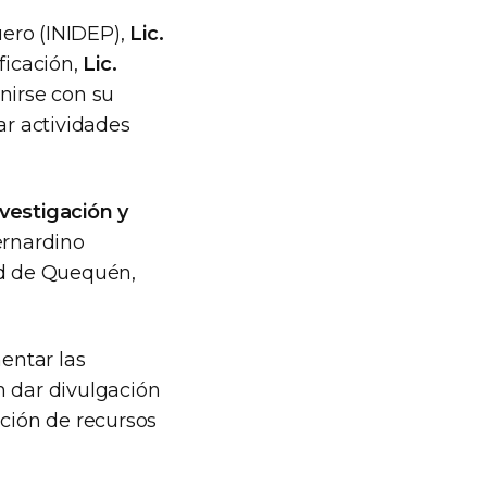
uero (INIDEP),
Lic.
ficación,
Lic.
nirse con su
zar actividades
nvestigación y
ernardino
ad de Quequén,
mentar las
n dar divulgación
ación de recursos