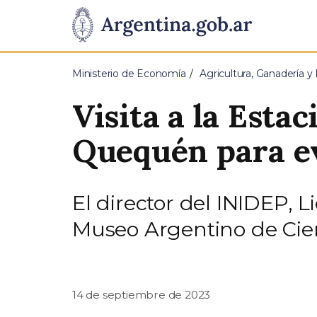
Pasar al contenido principal
Presidencia
de
Ministerio de Economía
Agricultura, Ganadería y
la
Visita a la Esta
Nación
Quequén para ev
El director del INIDEP, L
Museo Argentino de Cien
14 de septiembre de 2023