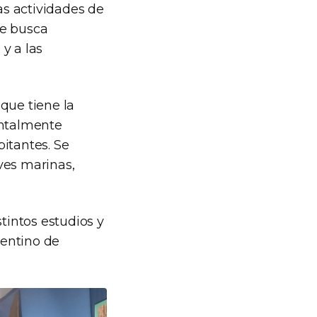
as actividades de
ue busca
 y a las
l
que tiene la
entalmente
itantes. Se
ves marinas,
tintos estudios y
gentino de