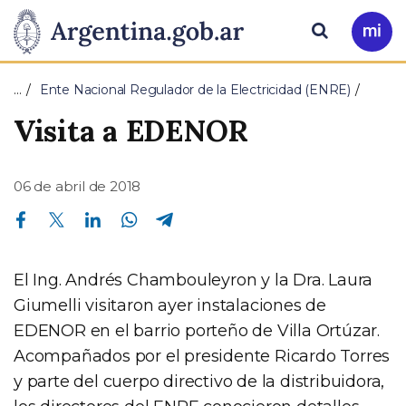
Pasar al contenido principal
Presidencia
Buscar
Ir
a
de
Mi
…
Ente Nacional Regulador de la Electricidad (ENRE)
Arg
la
Visita a EDENOR
Nación
06 de abril de 2018
Compartir en Facebook
Compartir en Twitter
Compartir en Linkedin
Compartir en Whatsapp
Compartir en Telegram
El Ing. Andrés Chambouleyron y la Dra. Laura
Giumelli visitaron ayer instalaciones de
EDENOR en el barrio porteño de Villa Ortúzar.
Acompañados por el presidente Ricardo Torres
y parte del cuerpo directivo de la distribuidora,