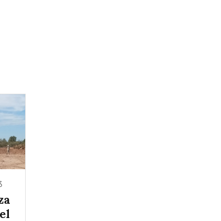
3
za
el