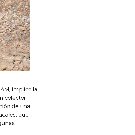
AM, implicó la
n colector
cción de una
acales, que
gunas.