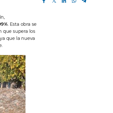
ín,
 99%
. Esta obra se
ón que supera los
 ya que la nueva
e.