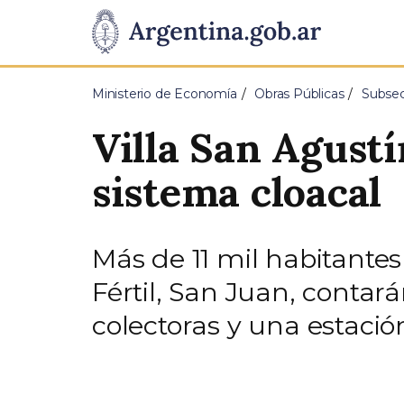
Pasar al contenido principal
Presidencia
de
Ministerio de Economía
Obras Públicas
Subsec
la
Villa San Agust
Nación
sistema cloacal
Más de 11 mil habitantes
Fértil, San Juan, conta
colectoras y una estaci