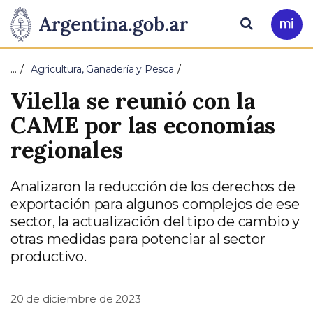
Pasar al contenido principal
Presidencia
Buscar
Ir
a
de
Mi
…
Agricultura, Ganadería y Pesca
Arg
la
Vilella se reunió con la
Nación
CAME por las economías
regionales
Analizaron la reducción de los derechos de
exportación para algunos complejos de ese
sector, la actualización del tipo de cambio y
otras medidas para potenciar al sector
productivo.
20 de diciembre de 2023