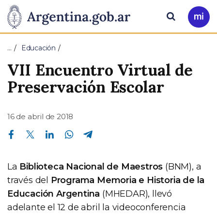
Pasar al contenido principal
Presidencia
Buscar
Ir
a
de
Mi
…
Educación
Arg
la
VII Encuentro Virtual de
Nación
Preservación Escolar
16 de abril de 2018
Compartir en Facebook
Compartir en Twitter
Compartir en Linkedin
Compartir en Whatsapp
Compartir en Telegram
La
Biblioteca Nacional de Maestros
(BNM), a
través del
Programa Memoria e Historia de la
Educación Argentina
(MHEDAR), llevó
adelante el 12 de abril la videoconferencia