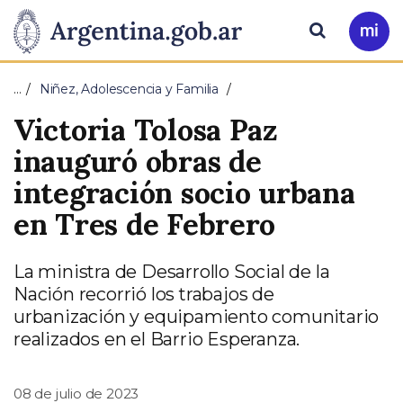
Pasar al contenido principal
Presidencia
Buscar
Ir
a
de
Mi
…
Niñez, Adolescencia y Familia
Arg
la
Victoria Tolosa Paz
Nación
inauguró obras de
integración socio urbana
en Tres de Febrero
La ministra de Desarrollo Social de la
Nación recorrió los trabajos de
urbanización y equipamiento comunitario
realizados en el Barrio Esperanza.
08 de julio de 2023