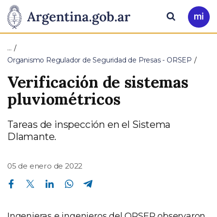
Pasar al contenido principal
Presidencia
Buscar
Ir
a
de
Mi
…
Arg
la
Organismo Regulador de Seguridad de Presas - ORSEP
Verificación de sistemas
Nación
pluviométricos
Tareas de inspección en el Sistema
DIamante.
05 de enero de 2022
Compartir en Facebook
Compartir en Twitter
Compartir en Linkedin
Compartir en Whatsapp
Compartir en Telegram
Ingenieras e ingenieros del ORSEP observaron