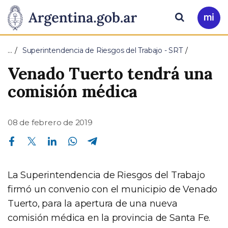
Pasar al contenido principal
Presidencia
Buscar
Ir
a
de
Mi
…
Superintendencia de Riesgos del Trabajo - SRT
Arg
la
Venado Tuerto tendrá una
Nación
comisión médica
08 de febrero de 2019
Compartir en Facebook
Compartir en Twitter
Compartir en Linkedin
Compartir en Whatsapp
Compartir en Telegram
La Superintendencia de Riesgos del Trabajo
firmó un convenio con el municipio de Venado
Tuerto, para la apertura de una nueva
comisión médica en la provincia de Santa Fe.