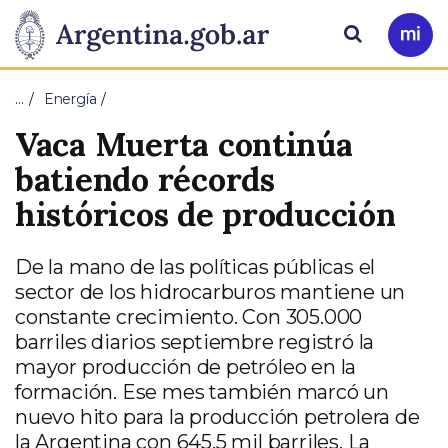
Pasar al contenido principal
Presidencia
Buscar
Ir
a
de
Mi
…
Energía
Arg
la
Vaca Muerta continúa
Nación
batiendo récords
históricos de producción
De la mano de las políticas públicas el
sector de los hidrocarburos mantiene un
constante crecimiento. Con 305.000
barriles diarios septiembre registró la
mayor producción de petróleo en la
formación. Ese mes también marcó un
nuevo hito para la producción petrolera de
la Argentina con 645,5 mil barriles. La