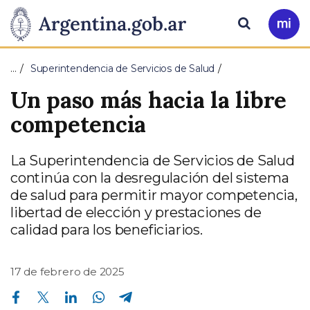
Pasar al contenido principal
Presidencia
Buscar
Ir
a
de
Mi
…
Superintendencia de Servicios de Salud
Arg
la
Un paso más hacia la libre
Nación
competencia
La Superintendencia de Servicios de Salud
continúa con la desregulación del sistema
de salud para permitir mayor competencia,
libertad de elección y prestaciones de
calidad para los beneficiarios.
17 de febrero de 2025
Compartir en Facebook
Compartir en Twitter
Compartir en Linkedin
Compartir en Whatsapp
Compartir en Telegram