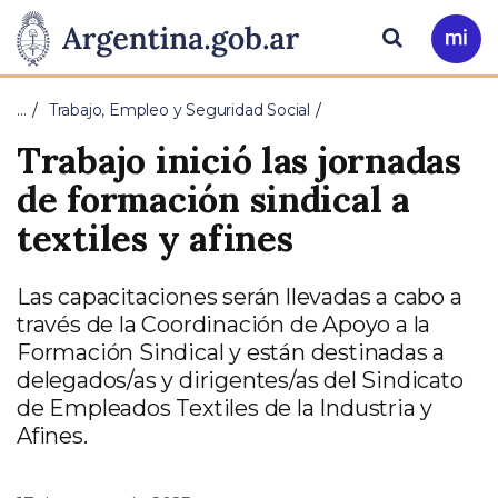
Pasar al contenido principal
Presidencia
Buscar
Ir
a
de
Mi
…
Trabajo, Empleo y Seguridad Social
Arg
la
Trabajo inició las jornadas
Nación
de formación sindical a
textiles y afines
Las capacitaciones serán llevadas a cabo a
través de la Coordinación de Apoyo a la
Formación Sindical y están destinadas a
delegados/as y dirigentes/as del Sindicato
de Empleados Textiles de la Industria y
Afines.