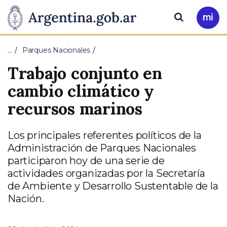
Pasar al contenido principal
Presidencia
Buscar
Ir
a
de
Mi
…
Parques Nacionales
Arg
la
Trabajo conjunto en
Nación
cambio climático y
recursos marinos
Los principales referentes políticos de la
Administración de Parques Nacionales
participaron hoy de una serie de
actividades organizadas por la Secretaría
de Ambiente y Desarrollo Sustentable de la
Nación.