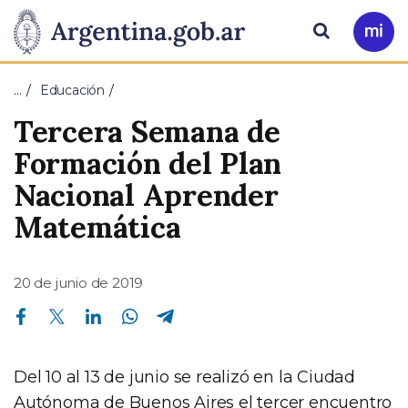
Pasar al contenido principal
Presidencia
Buscar
Ir
a
de
Mi
…
Educación
Arg
la
Tercera Semana de
Nación
Formación del Plan
Nacional Aprender
Matemática
20 de junio de 2019
Compartir en Facebook
Compartir en Twitter
Compartir en Linkedin
Compartir en Whatsapp
Compartir en Telegram
Del 10 al 13 de junio se realizó en la Ciudad
Autónoma de Buenos Aires el tercer encuentro