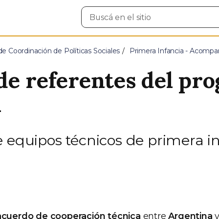
Buscar
en
el
sitio
e Coordinación de Políticas Sociales
Primera Infancia - Acompa
de referentes del pr
l
 equipos técnicos de primera in
acuerdo de cooperación técnica
entre
Argentina