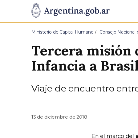
Pasar al contenido principal
Presidencia
de
Ministerio de Capital Humano
Consejo Nacional d
la
Tercera misión 
Nación
Infancia a Brasi
Viaje de encuentro entre
13 de diciembre de 2018
En el marco del