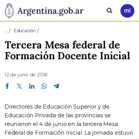
Pasar al contenido principal
Presidencia
Buscar
Ir
a
de
Mi
…
Educación
Arg
la
Tercera Mesa federal de
Nación
Formación Docente Inicial
12 de junio de 2018
Compartir en Facebook
Compartir en Twitter
Compartir en Linkedin
Compartir en Whatsapp
Compartir en Telegram
Directores de Educación Superior y de
Educación Privada de las provincias se
reunieron el 4 de junio en la tercera Mesa
Federal de Formación Inicial. La jornada estuvo