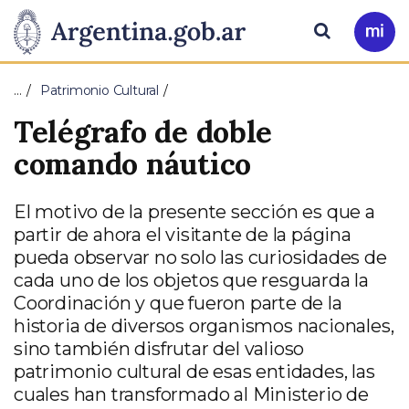
Pasar al contenido principal
Presidencia
Buscar
Ir
a
de
Mi
…
Patrimonio Cultural
Arg
la
Telégrafo de doble
Nación
comando náutico
El motivo de la presente sección es que a
partir de ahora el visitante de la página
pueda observar no solo las curiosidades de
cada uno de los objetos que resguarda la
Coordinación y que fueron parte de la
historia de diversos organismos nacionales,
sino también disfrutar del valioso
patrimonio cultural de esas entidades, las
cuales han transformado al Ministerio de