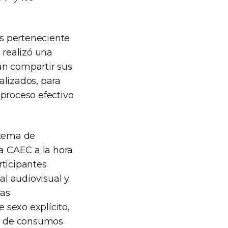
s perteneciente
 realizó una
an compartir sus
alizados, para
 proceso efectivo
stema de
 la CAEC a la hora
rticipantes
l audiovisual y
las
 sexo explícito,
ia de consumos