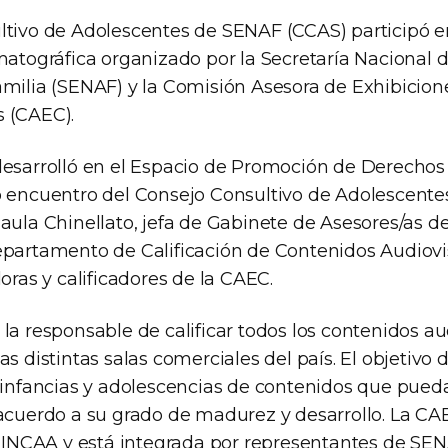
ltivo de Adolescentes de SENAF (CCAS) participó en
matográfica organizado por la Secretaría Nacional 
amilia (SENAF) y la Comisión Asesora de Exhibicion
 (CAEC).
desarrolló en el Espacio de Promoción de Derechos 
o encuentro del Consejo Consultivo de Adolescent
aula Chinellato, jefa de Gabinete de Asesores/as d
epartamento de Calificación de Contenidos Audiovi
doras y calificadores de la CAEC.
la responsable de calificar todos los contenidos a
s distintas salas comerciales del país. El objetivo d
s infancias y adolescencias de contenidos que pued
 acuerdo a su grado de madurez y desarrollo. La C
l INCAA y está integrada por representantes de SEN