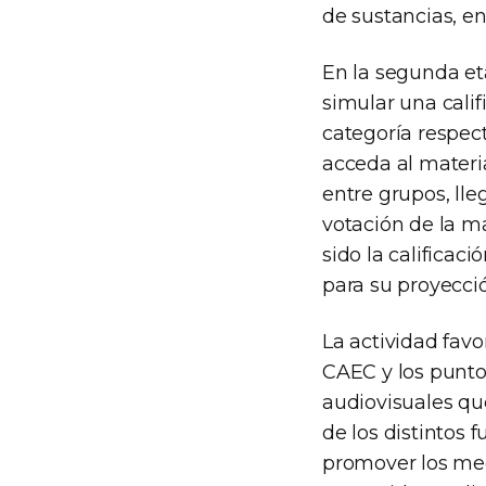
de sustancias, en
En la segunda eta
simular una calif
categoría respec
acceda al materia
entre grupos, lle
votación de la ma
sido la califica
para su proyecció
La actividad favo
CAEC y los punto
audiovisuales que
de los distintos 
promover los mec