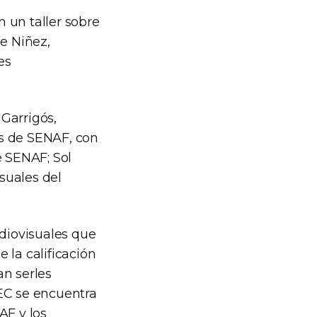
 un taller sobre
de Niñez,
es
Garrigós,
es de SENAF, con
e SENAF; Sol
suales del
udiovisuales que
e la calificación
an serles
AEC se encuentra
AF y los