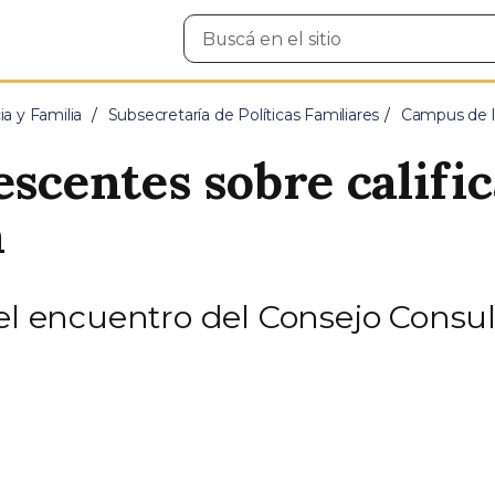
Buscar
en
el
sitio
ia y Familia
Subsecretaría de Políticas Familiares
Campus de la
escentes sobre califi
a
del encuentro del Consejo Consu