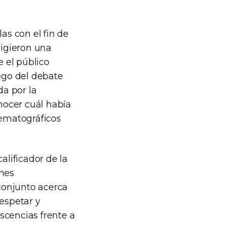
as con el fin de
ligieron una
 el público
uego del debate
da por la
onocer cuál había
nematográficos
alificador de la
ones
 conjunto acerca
respetar y
scencias frente a