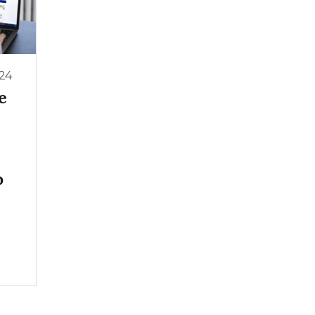
24
e
o