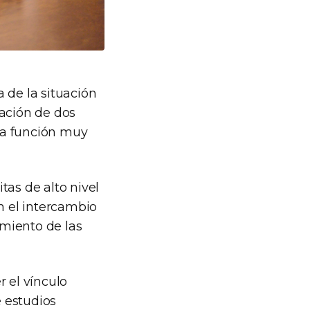
 de la situación
nación de dos
na función muy
tas de alto nivel
 el intercambio
imiento de las
r el vínculo
 estudios