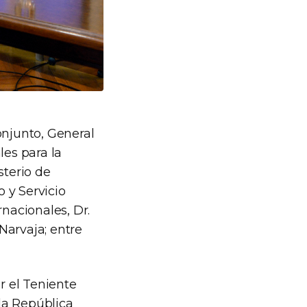
onjunto, General
les para la
sterio de
 y Servicio
rnacionales, Dr.
Narvaja; entre
r el Teniente
la República