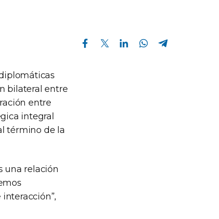
Compartir en Facebook
Compartir en Twitter
Compartir en Linkedin
Compartir en Whatsapp
Compartir en Telegram
 diplomáticas
 bilateral entre
ración entre
gica integral
l término de la
s una relación
nemos
interacción”,