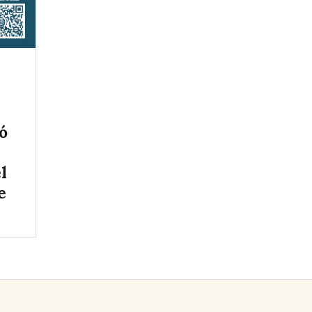
ó
l
e