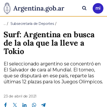
Pasar al contenido principal
Presidencia
Buscar
Ir
a
de
Mi
…
Subsecretaría de Deportes
Arg
la
Surf: Argentina en busca
Nación
de la ola que la lleve a
Tokio
El seleccionado argentino se concentró en
El Salvador de cara al Mundial. El torneo,
que se disputará en ese país, reparte las
últimas 12 plazas para los Juegos Olímpicos.
23 de abril de 2021
Compartir en Facebook
Compartir en Twitter
Compartir en Linkedin
Compartir en Whatsapp
Compartir en Telegram