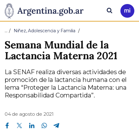
Pasar al contenido principal
Presidencia
Buscar
Ir
a
de
Mi
…
Niñez, Adolescencia y Familia
Arg
la
Semana Mundial de la
Nación
Lactancia Materna 2021
La SENAF realiza diversas actividades de
promoción de la lactancia humana con el
lema “Proteger la Lactancia Materna: una
Responsabilidad Compartida”.
04 de agosto de 2021
Compartir en Facebook
Compartir en Twitter
Compartir en Linkedin
Compartir en Whatsapp
Compartir en Telegram