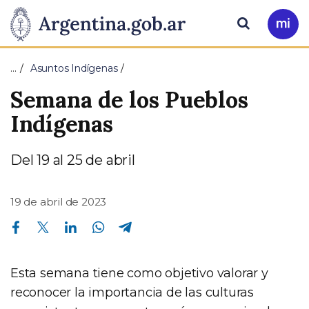
Pasar al contenido principal
Presidencia
Buscar
Ir
a
de
Mi
…
Asuntos Indígenas
Arg
la
Semana de los Pueblos
Nación
Indígenas
Del 19 al 25 de abril
19 de abril de 2023
Compartir en Facebook
Compartir en Twitter
Compartir en Linkedin
Compartir en Whatsapp
Compartir en Telegram
Esta semana tiene como objetivo valorar y
reconocer la importancia de las culturas