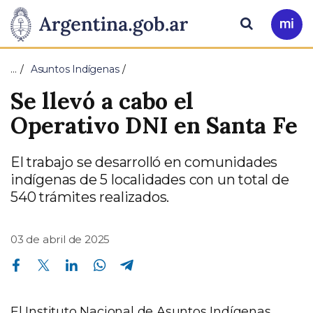
Pasar al contenido principal
Presidencia
Buscar
Ir
a
de
Mi
…
Asuntos Indígenas
Arg
la
Se llevó a cabo el
Nación
Operativo DNI en Santa Fe
El trabajo se desarrolló en comunidades
indígenas de 5 localidades con un total de
540 trámites realizados.
03 de abril de 2025
Compartir en Facebook
Compartir en Twitter
Compartir en Linkedin
Compartir en Whatsapp
Compartir en Telegram
El Instituto Nacional de Asuntos Indígenas