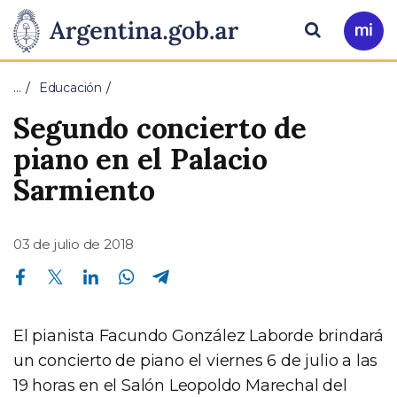
Pasar al contenido principal
Presidencia
Buscar
Ir
a
de
Mi
…
Educación
Arg
la
Segundo concierto de
Nación
piano en el Palacio
Sarmiento
03 de julio de 2018
Compartir en Facebook
Compartir en Twitter
Compartir en Linkedin
Compartir en Whatsapp
Compartir en Telegram
El pianista Facundo González Laborde brindará
un concierto de piano el viernes 6 de julio a las
19 horas en el Salón Leopoldo Marechal del