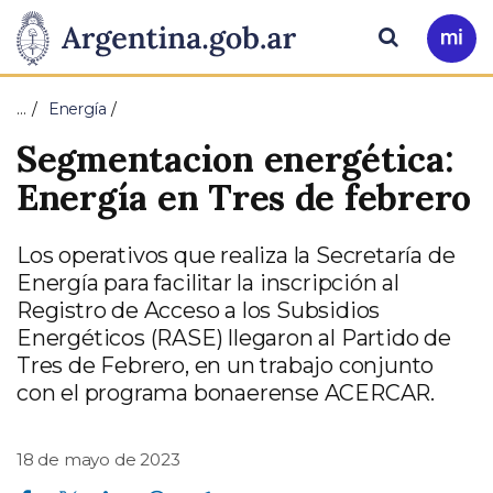
Pasar al contenido principal
Presidencia
Buscar
Ir
a
de
Mi
…
Energía
Arg
la
Segmentacion energética:
Nación
Energía en Tres de febrero
Los operativos que realiza la Secretaría de
Energía para facilitar la inscripción al
Registro de Acceso a los Subsidios
Energéticos (RASE) llegaron al Partido de
Tres de Febrero, en un trabajo conjunto
con el programa bonaerense ACERCAR.
18 de mayo de 2023
Compartir en Facebook
Compartir en Twitter
Compartir en Linkedin
Compartir en Whatsapp
Compartir en Telegram