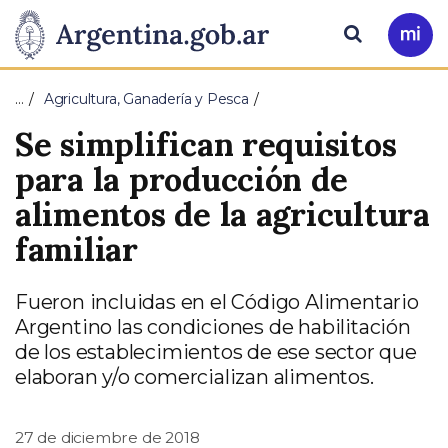
Pasar al contenido principal
Presidencia
Buscar
Ir
a
de
Mi
…
Agricultura, Ganadería y Pesca
Arg
la
Se simplifican requisitos
Nación
para la producción de
alimentos de la agricultura
familiar
Fueron incluidas en el Código Alimentario
Argentino las condiciones de habilitación
de los establecimientos de ese sector que
elaboran y/o comercializan alimentos.
27 de diciembre de 2018