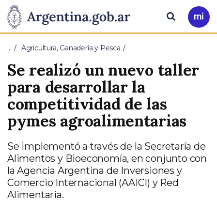
Pasar al contenido principal
Presidencia
Buscar
Ir
a
de
Mi
…
Agricultura, Ganadería y Pesca
Arg
la
Se realizó un nuevo taller
Nación
para desarrollar la
competitividad de las
pymes agroalimentarias
Se implementó a través de la Secretaría de
Alimentos y Bioeconomía, en conjunto con
la Agencia Argentina de Inversiones y
Comercio Internacional (AAICI) y Red
Alimentaria.