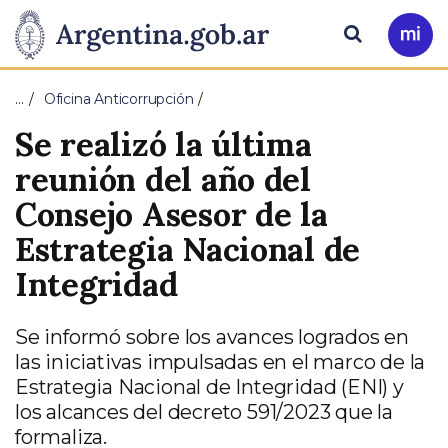
Pasar al contenido principal
Presidencia
Buscar
Ir
a
de
Mi
…
Oficina Anticorrupción
Arg
la
Se realizó la última
Nación
reunión del año del
Consejo Asesor de la
Estrategia Nacional de
Integridad
Se informó sobre los avances logrados en
las iniciativas impulsadas en el marco de la
Estrategia Nacional de Integridad (ENI) y
los alcances del decreto 591/2023 que la
formaliza.