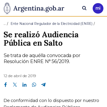
Pasar al contenido principal
Presidencia
Buscar
Ir
a
de
Mi
…
Ente Nacional Regulador de la Electricidad (ENRE)
Arg
la
Se realizó Audiencia
Nación
Pública en Salto
Se trata de aquélla convocada por
Resolución ENRE N° 56/2019.
12 de abril de 2019
Compartir en Facebook
Compartir en Twitter
Compartir en Linkedin
Compartir en Whatsapp
Compartir en Telegram
De conformidad con lo dispuesto por nuestro