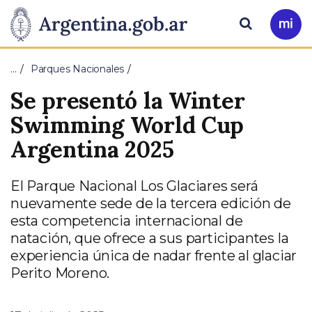
Pasar al contenido principal
Presidencia
Buscar
Ir
a
de
Mi
…
Parques Nacionales
Arg
la
Se presentó la Winter
Nación
Swimming World Cup
Argentina 2025
El Parque Nacional Los Glaciares será
nuevamente sede de la tercera edición de
esta competencia internacional de
natación, que ofrece a sus participantes la
experiencia única de nadar frente al glaciar
Perito Moreno.