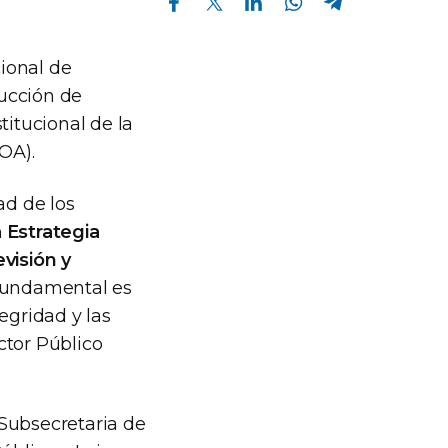
cional de
rucción de
titucional de la
OA).
ad de los
 Estrategia
visión y
 fundamental es
egridad y las
ctor Público
 Subsecretaria de