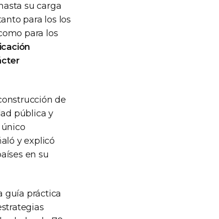
 hasta su carga
anto para los los
como para los
ficación
ácter
 construcción de
dad pública y
 único
aló y explicó
aíses en su
a guía práctica
estrategias