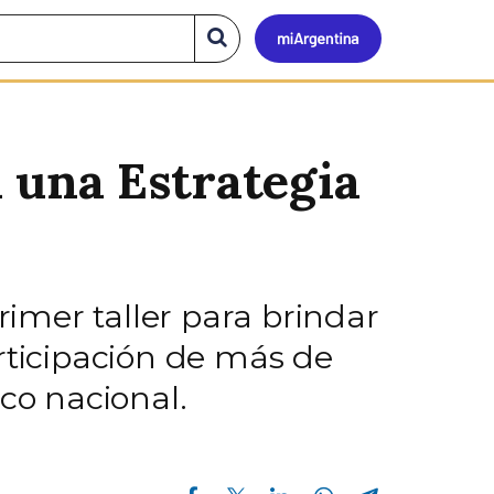
Mi
Buscar
en
el
Argen
sitio
 una Estrategia
rimer taller para brindar
rticipación de más de
co nacional.
Compartir en Facebook
Compartir en Twitter
Compartir en Linkedin
Compartir en Whatsapp
Compartir en Telegram