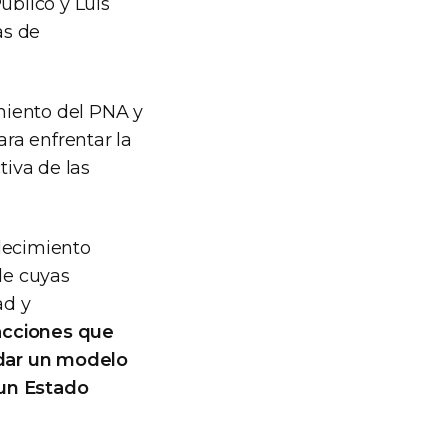
úblico y Luis
as de
amiento del PNA y
ara enfrentar la
tiva de las
alecimiento
de cuyas
ad y
acciones que
lidar un modelo
 un Estado