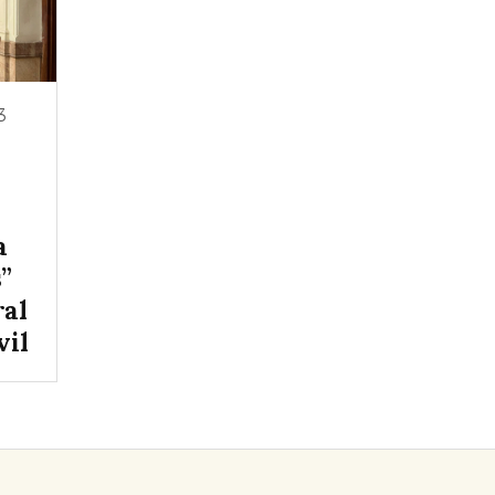
3
a
s”
ral
vil