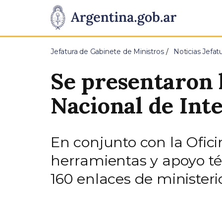
Pasar al contenido principal
Presidencia
de
Jefatura de Gabinete de Ministros
Noticias Jefat
la
Se presentaron 
Nación
Nacional de Int
En conjunto con la Ofici
herramientas y apoyo té
160 enlaces de ministeri