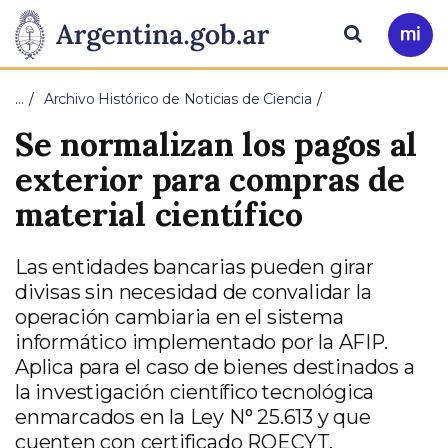
Pasar al contenido principal
Presidencia
Buscar
Ir
a
de
Mi
…
Archivo Histórico de Noticias de Ciencia
Arg
la
Se normalizan los pagos al
Nación
exterior para compras de
material científico
Las entidades bancarias pueden girar
divisas sin necesidad de convalidar la
operación cambiaria en el sistema
informático implementado por la AFIP.
Aplica para el caso de bienes destinados a
la investigación científico tecnológica
enmarcados en la Ley N° 25.613 y que
cuenten con certificado ROECYT.