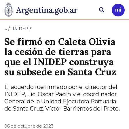
Pasar al contenido principal
Presidencia
Buscar
Ir
a
de
Mi
…
INIDEP
Arg
la
Se firmó en Caleta Olivia
Nación
la cesión de tierras para
que el INIDEP construya
su subsede en Santa Cruz
El acuerdo fue firmado por el director del
INIDEP, Lic. Oscar Padin y el coordinador
General de la Unidad Ejecutora Portuaria
de Santa Cruz, Víctor Barrientos del Prete.
06 de octubre de 2023