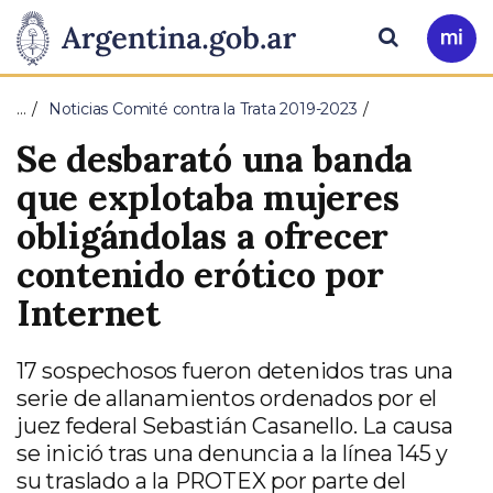
Pasar al contenido principal
Presidencia
Buscar
Ir
a
de
Mi
…
Noticias Comité contra la Trata 2019-2023
Arg
la
Se desbarató una banda
Nación
que explotaba mujeres
obligándolas a ofrecer
contenido erótico por
Internet
17 sospechosos fueron detenidos tras una
serie de allanamientos ordenados por el
juez federal Sebastián Casanello. La causa
se inició tras una denuncia a la línea 145 y
su traslado a la PROTEX por parte del