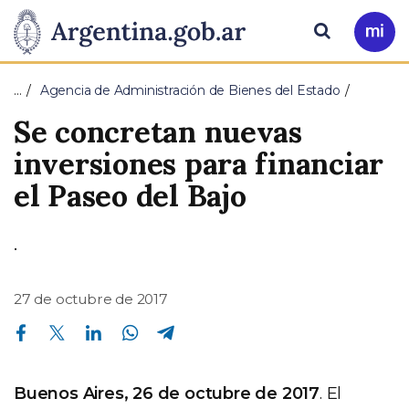
Pasar al contenido principal
Presidencia
Buscar
Ir
a
de
Mi
…
Agencia de Administración de Bienes del Estado
Arg
la
Se concretan nuevas
Nación
inversiones para financiar
el Paseo del Bajo
.
27 de octubre de 2017
Compartir en Facebook
Compartir en Twitter
Compartir en Linkedin
Compartir en Whatsapp
Compartir en Telegram
Buenos Aires, 26 de octubre de 2017
. El