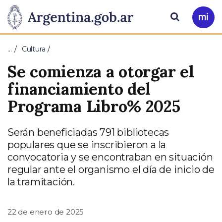
Pasar al contenido principal
Presidencia
Buscar
Ir
a
de
Mi
…
Cultura
Arg
la
Se comienza a otorgar el
Nación
financiamiento del
Programa Libro% 2025
Serán beneficiadas 791 bibliotecas
populares que se inscribieron a la
convocatoria y se encontraban en situación
regular ante el organismo el día de inicio de
la tramitación.
22 de enero de 2025